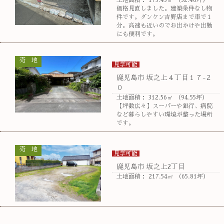
価格見直しました。建築条件なし物
件です。ダンケン吉野店まで車で１
分。高速も近いのでお出かけや出勤
にも便利です。
売 地
見学可能
鹿児島市 坂之上４丁目１７-２
０
土地面積： 312.56㎡ （94.55坪）
【坪数広々】スーパーや銀行、病院
など暮らしやすい環境が整った場所
です。
売 地
見学可能
鹿児島市 坂之上2丁目
土地面積： 217.54㎡ （65.81坪）