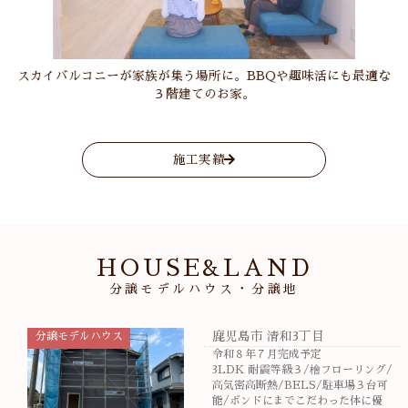
スカイバルコニーが家族が集う場所に。BBQや趣味活にも最適な
３階建てのお家。
施工実績
HOUSE&LAND
分譲モデルハウス・分譲地
分譲モデルハウス
鹿児島市 清和3丁目
令和８年７月完成予定
3LDK 耐震等級３/檜フローリング/
高気密高断熱/BELS/駐車場３台可
能/ボンドにまでこだわった体に優