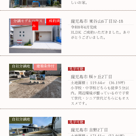
しいお家。
分譲モデルハウス
成約済
鹿児島市 東谷山6丁目32-18
み
令和8年4月完成
3LDK ご成約いただきました。あり
がとうございました。
自社分譲地
建築条件付
見学可能
鹿児島市 桜ヶ丘2丁目
土地面積： 119.64㎡ （36.19坪）
小学校・中学校どちらも徒歩５分以
内。周辺環境が整っているので子育
て世代・シニア世代どちらにもオス
スメです。
自社分譲地
見学可能
鹿児島市 吉野2丁目
土地面積： 173.43㎡ （52.46坪）