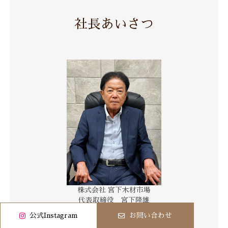
社長あいさつ
株式会社 宮下木材市場
代表取締役 宮下隆雄
（鹿児島相互信用金庫 谷山北支店 総代）
公式Instagram
お問い合わせ